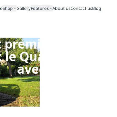
e
Shop
Gallery
Features
About us
Contact us
Blog
t premier Quadvelo
: le Quadvelo au qu
avec Georges
janvier 13, 2026