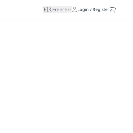
🇫🇷
French
Login / Register
 jamais
otidien