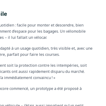
ile
uotidien : facile pour monter et descendre, bien
isamment d’espace pour les bagages. Un vélomobile
– il lui fallait un vélocar.
adapté à un usage quotidien, très visible et, avec une
re, parfait pour faire les courses.
nt soit la protection contre les intempéries, soit
bricants ont aussi rapidement disparu du marché.
i m’a immédiatement convaincu ! »
encore commencé, un prototype a été proposé à
n véhicule – j’étais aussi impatient qu’un petit