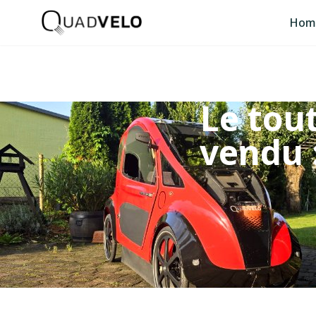
Hom
Le tou
vendu 